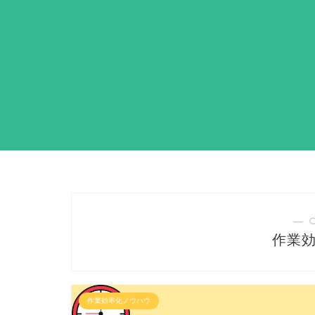
― 
作業
作業効率化ノウハウ