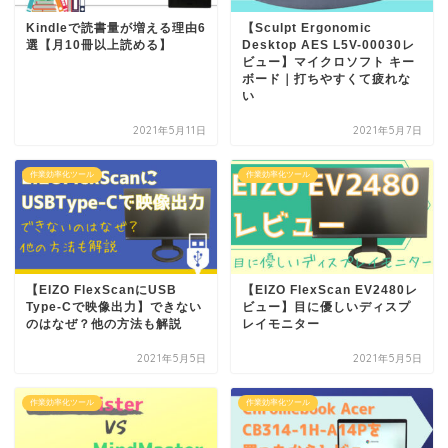
Kindleで読書量が増える理由6
【Sculpt Ergonomic
選【月10冊以上読める】
Desktop AES L5V-00030レ
ビュー】マイクロソフト キー
ボード｜打ちやすくて疲れな
い
2021年5月11日
2021年5月7日
作業効率化ツール
作業効率化ツール
【EIZO FlexScanにUSB
【EIZO FlexScan EV2480レ
Type-Cで映像出力】できない
ビュー】目に優しいディスプ
のはなぜ？他の方法も解説
レイモニター
2021年5月5日
2021年5月5日
作業効率化ツール
作業効率化ツール