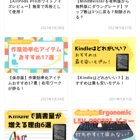
【AirPods Proホワイトノイ
【MindMeisterを有料版から
ズレビュー】無音で耳栓とし
無料版にダウングレード】マ
て使用！
ップ数は3つに戻る？削除され
る？
2021年5月28日
2021年5月27日
作業効率化ツール
作業効率化ツール
【保存版】作業効率化アイテ
【Kindleはどれがいい？】お
ムおすすめ17選｜在宅ワーク
すすめは最も安いモデル！
が捗る！
2021年5月24日
2021年5月11日
作業効率化ツール
作業効率化ツール