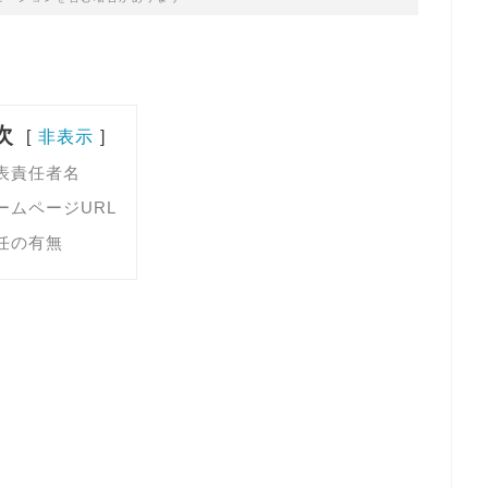
次
非表示
表責任者名
ームページURL
任の有無